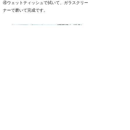
④ウェットティッシュで拭いて、ガラスクリー
ナーで磨いて完成です。
ステンドグラスミルネージュ
info@sg-mille.com