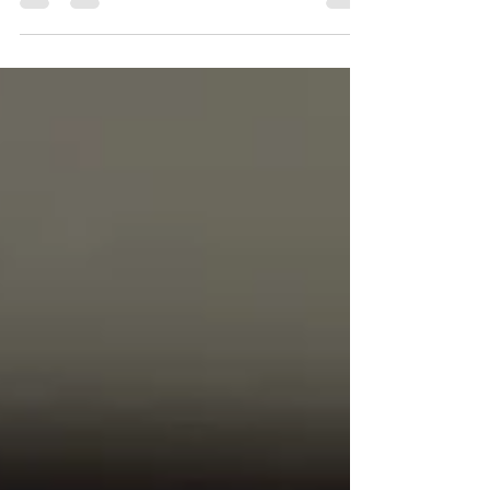
ても印象深いお仕事でした。初めてのオーダー制
作ということもあり、私にとっても特別な思い出
のある一作です。 ご依頼いただいたのは、腰壁の
あるアンティークな注文住宅。あたたかみのある
木の質感や、落ち着いた内装に自然に馴染むよう
に、デザインとガラスの選定を行いました。 ドア
には、やわらかな曲線を生かした薔薇のステンド
グラス。空間に入ったときに目に留まりながらも
主張しすぎず、住まい全体の雰囲気を引き立てる
一枚を目指しました。 あわせて、ペンダントラン
プも同じ世界観で制作。白を基調にしたやさしい
光の中に、赤い薔薇と緑の葉が映え、室内にあた
たかな彩りを添えています。 ステンドグラスは、
単体で美しいだけでなく、住宅の内装や家具、照
明、そこで過ごす時間まで含めて調和することが
大切だと考えています。この作品では、アンティ
ークな空間の魅力を損なわず、むしろその雰囲気
をより深めるようなデザインを意識しました。 20
年以上経った今も、こうして振り返ることのでき
る作品があることを、