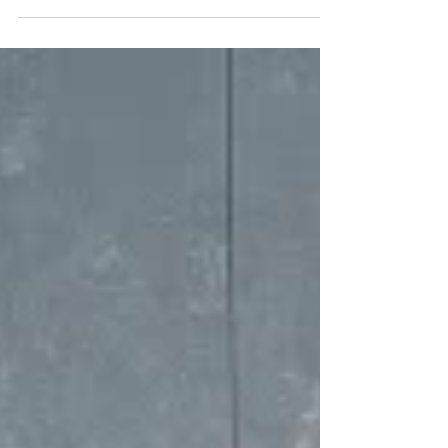
今回ご依頼いただいたのは、もともと窓にはまっ
ていたステンドグラスの修理でした。長く大切に
使われてきたものを直して使い続けるか、それと
も新しく作り替えるか。ご相談を重ねる中で、今
回は心機一転、新しいステンドグラスを制作させ
ていただくことになりました。（既存のステンド
は修理して別の場所へ設置いたしました。その話
はまた別の機会に） デザインはお任せいただきま
したので、室内の雰囲気や、窓の向こうに広がる
イングリッシュガーデンの景色に調和するものを
考え、 チャールズ・レニー・マッキントッシュを
思わせる意匠 をご提案しました。 すっきりとした
縦のラインと、やわらかな曲線。甘くなりすぎ
ず、上品で静かな華やかさを感じられるデザイン
です。 色味は全体を白でまとめ、薔薇の部分だけ
はお客様ご自身にお選びいただいたガラスを使用
しました。同じ白を基調にしていても、光の入り
方やガラスの表情によって印象はさまざま。そこ
にお選びいただいた薔薇の色が加わることで、こ
の空間だけの一枚になったように思います。 制作
途中には、ガラスを選び、カットし、組み上げて